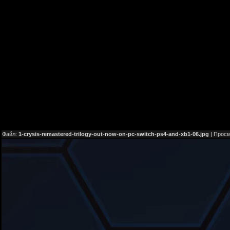
Файл:
1-crysis-remastered-trilogy-out-now-on-pc-switch-ps4-and-xb1-06.jpg
| Прос