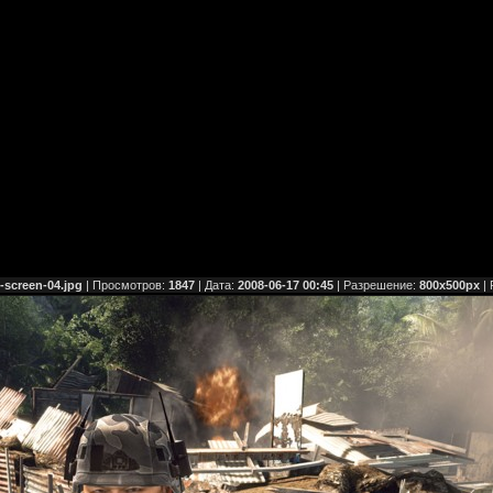
-screen-04.jpg
| Просмотров:
1847
| Дата:
2008-06-17 00:45
| Разрешение:
800x500px
| 