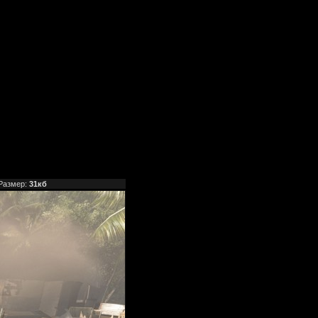
Размер:
31кб