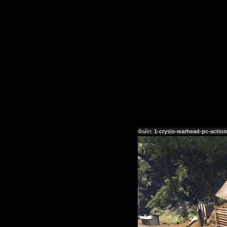
Файл:
1-crysis-warhead-pc-action