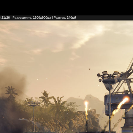
8 21:26
| Разрешение:
1600x900px
| Размер:
240кб