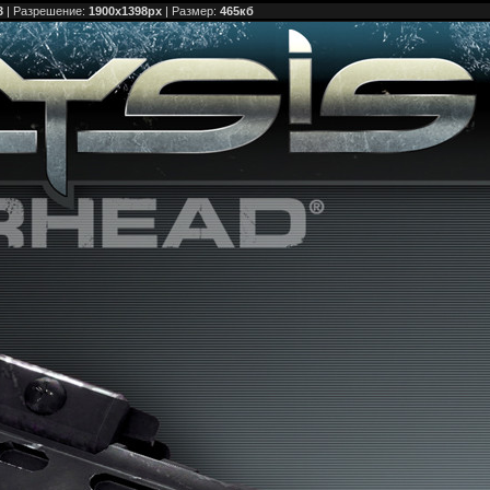
3
| Разрешение:
1900x1398px
| Размер:
465кб