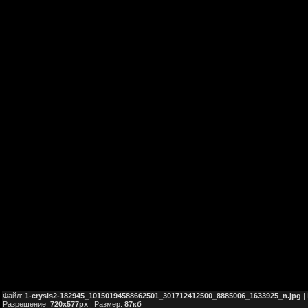
Файл:
1-crysis2-182945_10150194588662501_301712412500_8885006_1633925_n.jpg
|
Разрешение:
720x577px
| Размер:
87кб