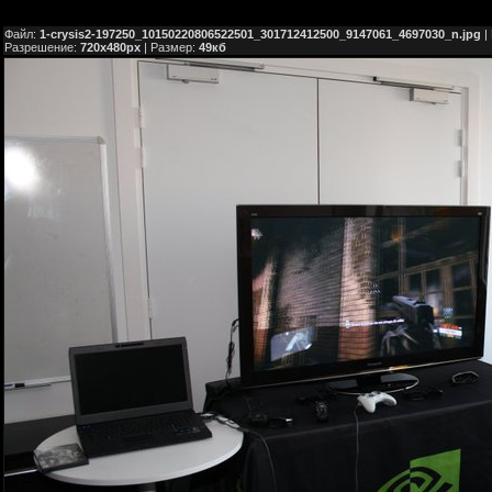
Файл:
1-crysis2-197250_10150220806522501_301712412500_9147061_4697030_n.jpg
|
Разрешение:
720x480px
| Размер:
49кб