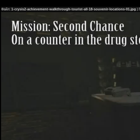
Файл:
1-crysis2-achievement-walkthrough-tourist-all-18-souvenir-locations-01.jpg
| 