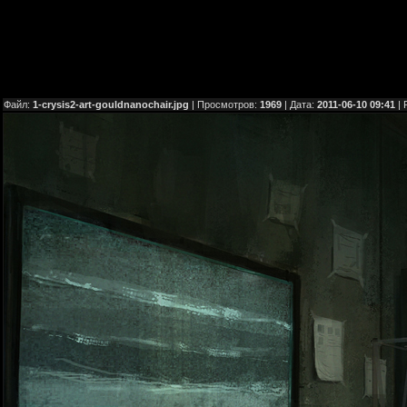
Файл:
1-crysis2-art-gouldnanochair.jpg
| Просмотров:
1969
| Дата:
2011-06-10 09:41
| 