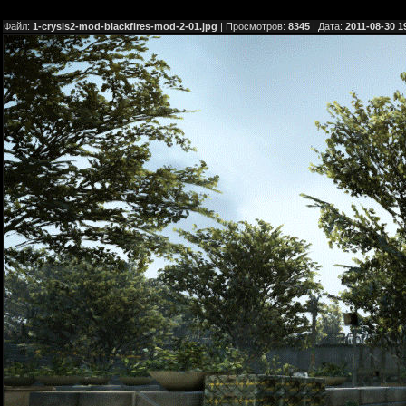
Файл:
1-crysis2-mod-blackfires-mod-2-01.jpg
| Просмотров:
8345
| Дата:
2011-08-30 1