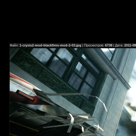
Файл:
1-crysis2-mod-blackfires-mod-2-03.jpg
| Просмотров:
6738
| Дата:
2011-08