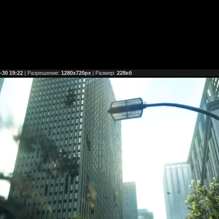
-30 19:22
| Разрешение:
1280x720px
| Размер:
228кб