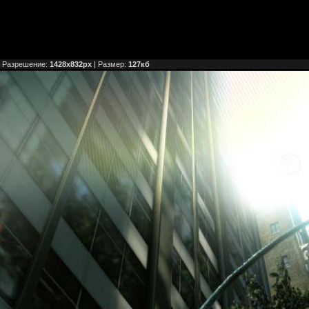
 Разрешение:
1428x832px
| Размер:
127кб