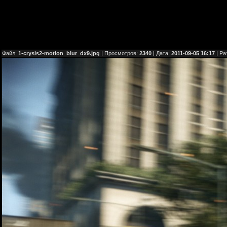
Файл:
1-crysis2-motion_blur_dx9.jpg
| Просмотров:
2340
| Дата:
2011-09-05 16:17
| Ра