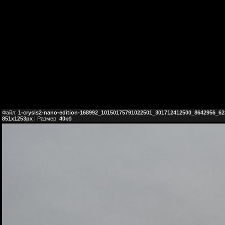
Файл:
1-crysis2-nano-edition-168992_10150175791022501_301712412500_8642956_62
851x1253px
| Размер:
40кб