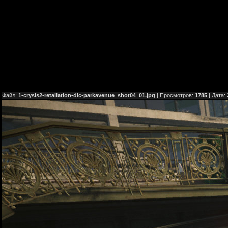
Файл:
1-crysis2-retaliation-dlc-parkavenue_shot04_01.jpg
| Просмотров:
1785
| Дата: