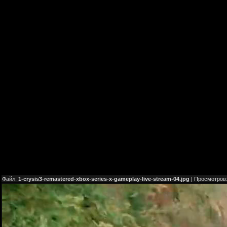
Файл:
1-crysis3-remastered-xbox-series-x-gameplay-live-stream-04.jpg
| Просмотров