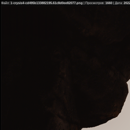
Файл:
1-crysis4-cd495b133882195.61c8d0ee82077.png
| Просмотров:
1660
| Дата:
2022