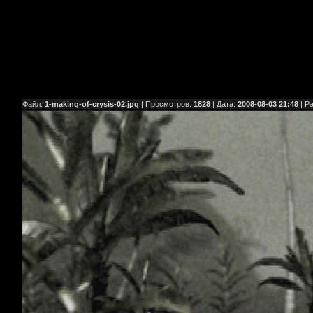
Файл:
1-making-of-crysis-02.jpg
| Просмотров:
1828
| Дата:
2008-08-03 21:48
| Р