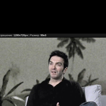
азрешение:
1280x720px
| Размер:
99кб