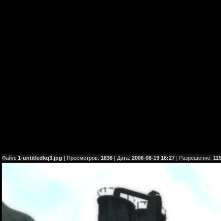
Файл:
1-untitledkq3.jpg
| Просмотров:
1836
| Дата:
2006-08-19 16:27
| Разрешение:
11