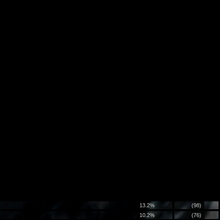
13.2%
(98)
10.2%
(76)