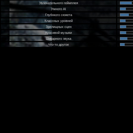
Увлекательного геймплея
Умного AI
Глубокого сюжета
Классных уровней
Зрелищных сцен
Красивой музыки
Шикарного звука
Что-то другое