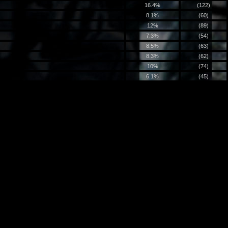
16.4%
(122)
8.1%
(60)
12%
(89)
7.3%
(54)
8.5%
(63)
8.3%
(62)
10%
(74)
6.1%
(45)