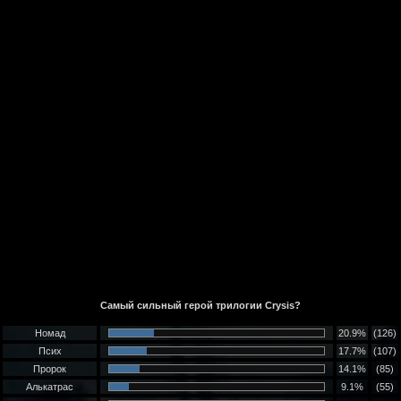
Самый сильный герой трилогии Crysis?
Номад
20.9%
(126)
Псих
17.7%
(107)
Пророк
14.1%
(85)
Алькатрас
9.1%
(55)