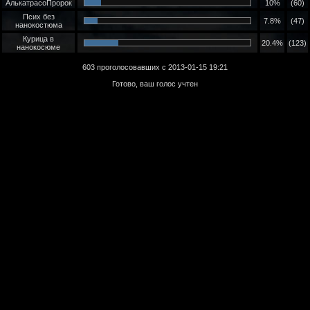
АлькатрасоПророк
10%
(60)
Псих без
7.8%
(47)
нанокостюма
Курица в
20.4%
(123)
нанокосюме
603 проголосовавших с 2013-01-15 19:21
Готово, ваш голос учтен