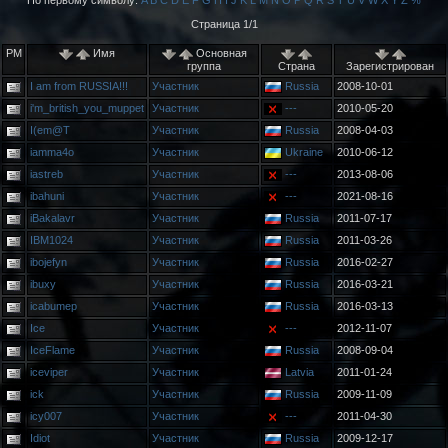
По первому символу:
A
B
C
D
E
F
G
H
I
J
K
L
M
N
O
P
Q
R
S
T
U
V
W
X
Y
Z
%
Страница 1/1
PM
Имя
Основная
группа
Страна
Зарегистрирован
I am from RUSSIA!!!
Участник
Russia
2008-10-01
i'm_british_you_muppet
Участник
---
2010-05-20
I(em@T
Участник
Russia
2008-04-03
iamma4o
Участник
Ukraine
2010-06-12
iastreb
Участник
---
2013-08-06
ibahuni
Участник
---
2021-08-16
iBakalavr
Участник
Russia
2011-07-17
IBM1024
Участник
Russia
2011-03-26
ibojefyn
Участник
Russia
2016-02-27
ibuxy
Участник
Russia
2016-03-21
icabumep
Участник
Russia
2016-03-13
Ice
Участник
---
2012-11-07
IceFlame
Участник
Russia
2008-09-04
iceviper
Участник
Latvia
2011-01-24
ick
Участник
Russia
2009-11-09
icy007
Участник
---
2011-04-30
Idiot
Участник
Russia
2009-12-17