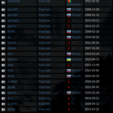
igorek163
Участник
2011-02-26
Afghanistan
igorm82
Участник
Russia
2008-12-08
igorrokk
Участник
Russia
2008-01-12
igorsaw2
Участник
---
2013-03-21
igorTuz
Участник
---
2014-01-13
IGRIK
Участник
Russia
2008-02-28
igs
Участник
Russia
2010-09-04
Igudeil
Участник
---
2011-08-26
ihbindo
Участник
---
2007-10-30
ihuvi
Участник
Russia
2016-03-10
IIaIIaIIIa
Участник
Ukraine
2010-04-15
iiiaaa
Участник
---
2013-12-08
IIIu3
Участник
Russia
2011-03-06
iiizloiii
Участник
Russia
2010-05-20
iioo0923
Участник
---
2020-02-29
ijjigold
Участник
---
2011-09-28
ijykivuh
Участник
Russia
2016-02-28
ijyzy
Участник
---
2016-03-22
IL-KING
Участник
---
2009-09-12
ilerinal
Участник
---
2013-07-31