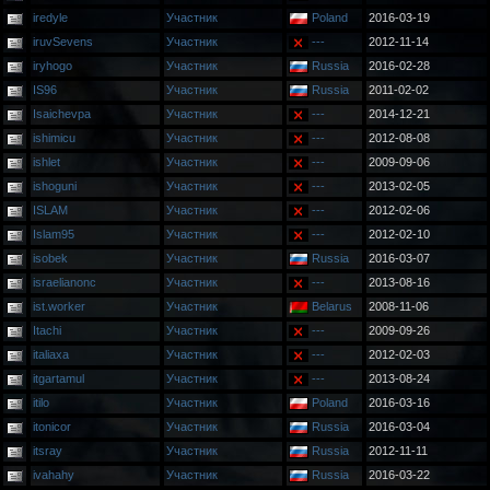
iredyle
Участник
Poland
2016-03-19
iruvSevens
Участник
---
2012-11-14
iryhogo
Участник
Russia
2016-02-28
IS96
Участник
Russia
2011-02-02
Isaichevpa
Участник
---
2014-12-21
ishimicu
Участник
---
2012-08-08
ishlet
Участник
---
2009-09-06
ishoguni
Участник
---
2013-02-05
ISLAM
Участник
---
2012-02-06
Islam95
Участник
---
2012-02-10
isobek
Участник
Russia
2016-03-07
israelianonc
Участник
---
2013-08-16
ist.worker
Участник
Belarus
2008-11-06
Itachi
Участник
---
2009-09-26
italiaxa
Участник
---
2012-02-03
itgartamul
Участник
---
2013-08-24
itilo
Участник
Poland
2016-03-16
itonicor
Участник
Russia
2016-03-04
itsray
Участник
Russia
2012-11-11
ivahahy
Участник
Russia
2016-03-22