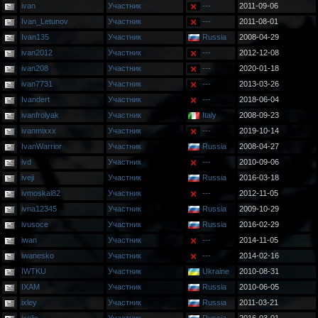
ivan
Участник
---
2011-09-06
Ivan_Letunov
Участник
---
2011-08-01
Ivan135
Участник
Russia
2008-04-29
ivan2012
Участник
---
2012-12-08
ivan208
Участник
---
2020-01-18
ivan7731
Участник
---
2013-03-26
Ivandert
Участник
---
2018-06-04
ivanfrolyak
Участник
Italy
2008-09-23
ivanmixxx
Участник
---
2019-10-14
IvanWarrior
Участник
Russia
2008-04-27
ivd
Участник
---
2010-09-06
iveji
Участник
Russia
2016-03-18
ivmoskal82
Участник
---
2012-11-05
ivna12345
Участник
Russia
2009-10-29
ivusoce
Участник
Russia
2016-02-29
iwan
Участник
---
2014-11-05
iwanesko
Участник
---
2014-02-16
IWTKU
Участник
Ukraine
2010-08-31
IXAM
Участник
Russia
2010-06-05
ixley
Участник
Russia
2011-03-21