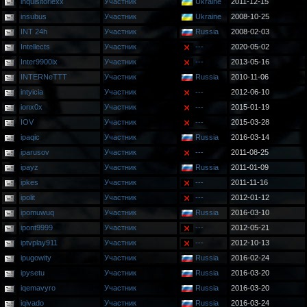
inquisitorlexx
Участник
Ukraine
2011-12-15
insubus
Участник
Ukraine
2008-10-25
INT 24h
Участник
Russia
2008-02-03
Intellects
Участник
---
2020-05-02
Inter9900ix
Участник
---
2013-05-16
INTERNeTTT
Участник
Russia
2010-11-06
intyicia
Участник
---
2012-06-10
ionx0x
Участник
---
2015-01-19
IOV
Участник
---
2015-03-28
ipaqic
Участник
Russia
2016-03-14
iparusov
Участник
---
2011-08-25
ipayz
Участник
Russia
2011-01-09
ipkes
Участник
---
2011-11-16
ipolit
Участник
---
2012-01-12
ipomuwuq
Участник
Russia
2016-03-10
ipont9999
Участник
---
2012-05-21
iptvplay911
Участник
---
2012-10-13
ipugowity
Участник
Russia
2016-02-24
ipysetu
Участник
Russia
2016-03-20
iqemavyro
Участник
Russia
2016-03-20
iqivado
Участник
Russia
2016-03-24