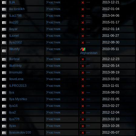
ILIA
Участник
---
2013-12-21
ilia-tonkikh
Участник
---
2012-01-04
ILia1798
Участник
---
2013-04-06
ilia220
Участник
---
2015-01-17
iliayar
Участник
---
2012-01-14
ILionel
Участник
---
2011-06-27
iliya2002
Участник
---
2012-08-30
Illituttify
Участник
2010-05-11
Afghanistan
illurbral
Участник
---
2012-12-23
IlluttVinly
Участник
---
2012-05-14
ilmomuto
Участник
---
2013-08-19
IloveLena
Участник
---
2013-03-02
ILPRO2013
Участник
---
2013-11-01
ilya
Участник
---
2016-08-03
Ilya Myshko
Участник
---
2012-01-05
ilya16
Участник
---
2013-02-27
ilya2
Участник
---
2012-12-04
ilya778
Участник
---
2013-02-10
Ilyas
Участник
---
2013-10-28
ilyasokolov100
Участник
---
2012-05-07