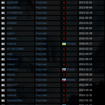
IlyaTen99
Участник
---
2013-01-01
ilyha2001w
Участник
---
2013-09-06
ILYHABIZON
Участник
---
2013-10-19
ilysha22
Участник
---
2011-05-28
im88888
Участник
---
2013-03-25
imax
Участник
---
2011-04-04
imgsrc
Участник
---
2015-02-28
imodium
Участник
---
2016-03-24
Imperial
Участник
Ukraine
2008-05-17
IN THE GAME
Участник
---
2015-02-15
indal
Участник
---
2013-04-07
indeklaus
Участник
---
2011-09-14
Indewr
Участник
---
2013-03-14
indigus21
Участник
Russia
2010-10-27
inenteti
Участник
---
2013-08-28
INFer
Участник
Russia
2009-07-27
Inferno77
Участник
---
2012-05-23
inkinroly
Участник
---
2013-09-16
innersts
Участник
---
2010-12-31
Inquisitor Alex
Участник
---
2013-01-31