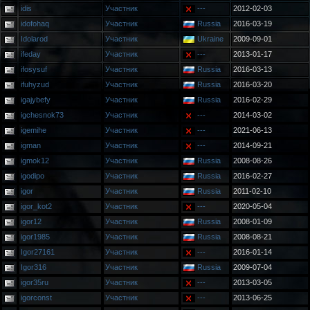
idis
Участник
---
2012-02-03
idofohaq
Участник
Russia
2016-03-19
Idolarod
Участник
Ukraine
2009-09-01
ifeday
Участник
---
2013-01-17
ifosysuf
Участник
Russia
2016-03-13
ifuhyzud
Участник
Russia
2016-03-20
igajybefy
Участник
Russia
2016-02-29
igchesnok73
Участник
---
2014-03-02
igemihe
Участник
---
2021-06-13
igman
Участник
---
2014-09-21
igmok12
Участник
Russia
2008-08-26
igodipo
Участник
Russia
2016-02-27
igor
Участник
Russia
2011-02-10
igor_kot2
Участник
---
2020-05-04
igor12
Участник
Russia
2008-01-09
igor1985
Участник
Russia
2008-08-21
Igor27161
Участник
---
2016-01-14
Igor316
Участник
Russia
2009-07-04
igor35ru
Участник
---
2013-03-05
igorconst
Участник
---
2013-06-25