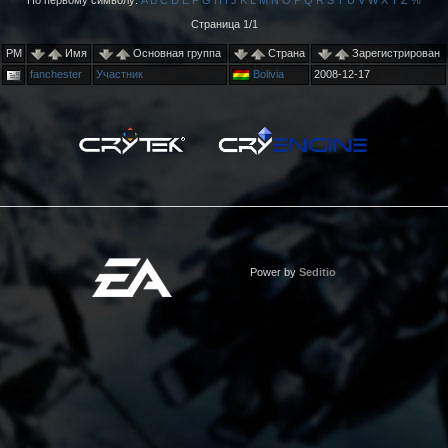
По первому символу:
A
B
C
D
E
F
G
H
I
J
K
L
M
N
O
P
Q
R
S
T
U
V
W
X
Y
Z
%
Страница 1/1
PM
Имя
Основная группа
Страна
Зарегистрирован
fanchester
Участник
Bolivia
2008-12-17
Power by
Seditio