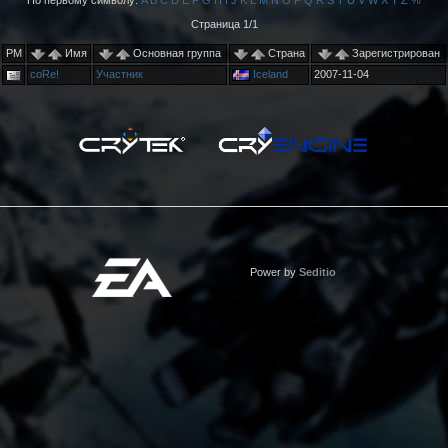
По первому символу:
A
B
C
D
E
F
G
H
I
J
K
L
M
N
O
P
Q
R
S
T
U
V
W
X
Y
Z
%
Страница 1/1
PM
Имя
Основная группа
Страна
Зарегистрирован
coRe!
Участник
Iceland
2007-11-04
Power by
Seditio