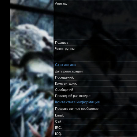
Аватар:
Подпись:
Член группы:
Статистика
Дата регистрации:
Посещений:
Комментарии:
Сообщений
Последний раз входил:
Контактная информация
Послать личное сообщение:
Email:
Сайт:
IRC:
ICQ: