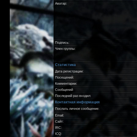
Аватар:
Подпись:
Член группы:
Статистика
Дата регистрации:
Посещений:
Комментарии:
Сообщений
Последний раз входил:
Контактная информация
Послать личное сообщение:
Email:
Сайт:
IRC:
ICQ: