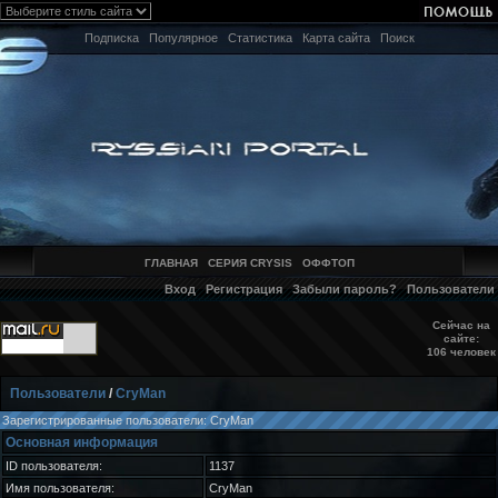
Подписка
Популярное
Статистика
Карта сайта
Поиск
ГЛАВНАЯ
СЕРИЯ CRYSIS
ОФФТОП
Вход
Регистрация
Забыли пароль?
Пользователи
Сейчас на
сайте:
106 человек
Пользователи
/
CryMan
Зарегистрированные пользователи: CryMan
Основная информация
ID пользователя:
1137
Имя пользователя:
CryMan