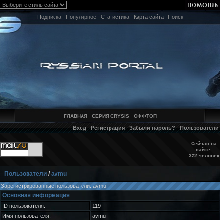
Подписка
Популярное
Статистика
Карта сайта
Поиск
ГЛАВНАЯ
СЕРИЯ CRYSIS
ОФФТОП
Вход
Регистрация
Забыли пароль?
Пользователи
Сейчас на
сайте:
322 человек
Пользователи
/
avmu
Зарегистрированные пользователи: avmu
Основная информация
ID пользователя:
119
Имя пользователя:
avmu