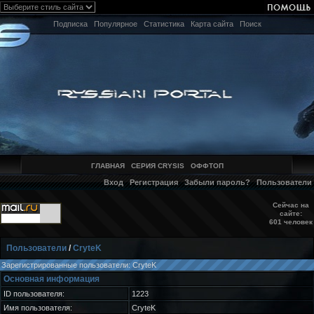
Подписка
Популярное
Статистика
Карта сайта
Поиск
ГЛАВНАЯ
СЕРИЯ CRYSIS
ОФФТОП
Вход
Регистрация
Забыли пароль?
Пользователи
Сейчас на
сайте:
601 человек
Пользователи
/
CryteK
Зарегистрированные пользователи: CryteK
Основная информация
ID пользователя:
1223
Имя пользователя:
CryteK