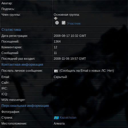
Аватар:
Подпись:
Член группы:
Основная группа:
Участник
Статистика
Дата регистрации:
2008-08-17 10:32 GMT
Посещений:
1364
Комментарии:
12
Сообщений
11
Последний раз входил:
2008-11-06 19:57 GMT
Контактная информация
Послать личное сообщение:
(Сообщать на Email о новых ЛС: Нет)
Email:
Скрытый
Сайт:
IRC:
ICQ:
MSN messenger:
Персональная информация
Фотография:
Страна:
Kazakhstan
Местоположение:
Алмата