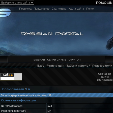
Подписка
Популярное
Статистика
Карта сайта
Поиск
ГЛАВНАЯ
СЕРИЯ CRYSIS
ОФФТОП
Вход
Регистрация
Забыли пароль?
Пользователи
Сейчас на
сайте:
189 человек
Пользователи
/
Li7
Зарегистрированные пользователи: Li7
Основная информация
ID пользователя:
123
Имя пользователя:
Li7