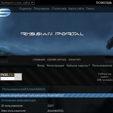
Подписка
Популярное
Статистика
Карта сайта
Поиск
ГЛАВНАЯ
СЕРИЯ CRYSIS
ОФФТОП
Вход
Регистрация
Забыли пароль?
Пользователи
Сейчас на
сайте:
196 человек
Пользователи
/
ArtiomM2021
Зарегистрированные пользователи: ArtiomM2021
Основная информация
ID пользователя:
1327
Имя пользователя:
ArtiomM2021