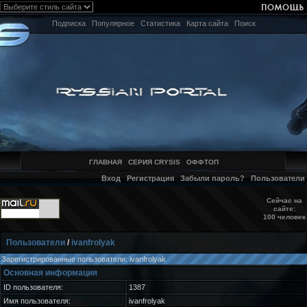
Подписка
Популярное
Статистика
Карта сайта
Поиск
ГЛАВНАЯ
СЕРИЯ CRYSIS
ОФФТОП
Вход
Регистрация
Забыли пароль?
Пользователи
Сейчас на
сайте:
100 человек
Пользователи
/
ivanfrolyak
Зарегистрированные пользователи: ivanfrolyak
Основная информация
ID пользователя:
1387
Имя пользователя:
ivanfrolyak