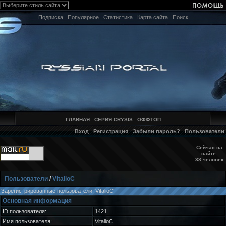
Подписка
Популярное
Статистика
Карта сайта
Поиск
ГЛАВНАЯ
СЕРИЯ CRYSIS
ОФФТОП
Вход
Регистрация
Забыли пароль?
Пользователи
Сейчас на
сайте:
38 человек
Пользователи
/
VitalioC
Зарегистрированные пользователи: VitalioC
Основная информация
ID пользователя:
1421
Имя пользователя:
VitalioC