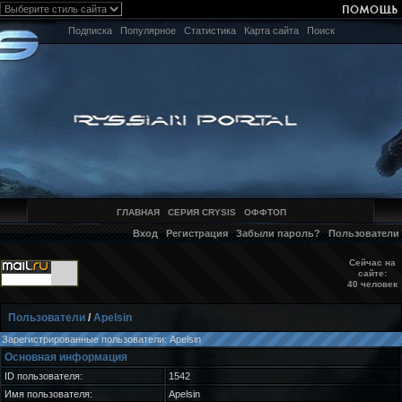
Подписка
Популярное
Статистика
Карта сайта
Поиск
ГЛАВНАЯ
СЕРИЯ CRYSIS
ОФФТОП
Вход
Регистрация
Забыли пароль?
Пользователи
Сейчас на
сайте:
40 человек
Пользователи
/
Apelsin
Зарегистрированные пользователи: Apelsin
Основная информация
ID пользователя:
1542
Имя пользователя:
Apelsin