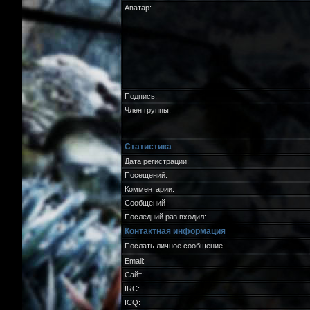
Аватар:
Подпись:
Член группы:
Статистика
Дата регистрации:
Посещений:
Комментарии:
Сообщений
Последний раз входил:
Контактная информация
Послать личное сообщение:
Email:
Сайт:
IRC:
ICQ: