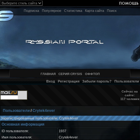
Подписка
Популярное
Статистика
Карта сайта
Поиск
ГЛАВНАЯ
СЕРИЯ CRYSIS
ОФФТОП
Вход
Регистрация
Забыли пароль?
Пользователи
Сейчас на
сайте:
117 человек
Пользователи
/
Crytek4ever
Зарегистрированные пользователи: Crytek4ever
Основная информация
ID пользователя:
1937
Имя пользователя:
Crytek4ever