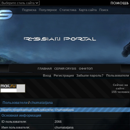
Подписка
Популярное
Статистика
Карта сайта
Поиск
ГЛАВНАЯ
СЕРИЯ CRYSIS
ОФФТОП
Вход
Регистрация
Забыли пароль?
Пользователи
Сейчас на
сайте:
155 человек
Пользователи
/
chumatatjana
Зарегистрированные пользователи: chumatatjana
Основная информация
ID пользователя:
2066
Имя пользователя:
chumatatjana