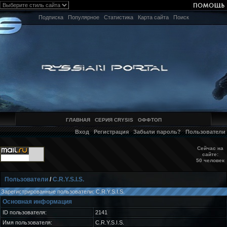
Подписка
Популярное
Статистика
Карта сайта
Поиск
ГЛАВНАЯ
СЕРИЯ CRYSIS
ОФФТОП
Вход
Регистрация
Забыли пароль?
Пользователи
Сейчас на
сайте:
50 человек
Пользователи
/
C.R.Y.S.I.S.
Зарегистрированные пользователи: C.R.Y.S.I.S.
Основная информация
ID пользователя:
2141
Имя пользователя:
C.R.Y.S.I.S.