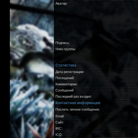
Аватар:
Подпись:
Член группы:
Статистика
Дата регистрации:
Посещений:
Комментарии:
Сообщений
Последний раз входил:
Контактная информация
Послать личное сообщение:
Email:
Сайт:
IRC:
ICQ: