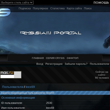
Подписка
Популярное
Статистика
Карта сайта
Поиск
ГЛАВНАЯ
СЕРИЯ CRYSIS
ОФФТОП
Вход
Регистрация
Забыли пароль?
Пользователи
Сейчас на
сайте:
56 человек
Пользователи
/
leex69
Зарегистрированные пользователи: leex69
Основная информация
ID пользователя:
2530
Имя пользователя:
leex69