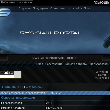
Подписка
Популярное
Статистика
Карта сайта
Поиск
ГЛАВНАЯ
СЕРИЯ CRYSIS
ОФФТОП
Вход
Регистрация
Забыли пароль?
Пользователи
Сейчас на
сайте:
46 человек
Пользователи
/
CRYSIS2020
Зарегистрированные пользователи: CRYSIS2020
Основная информация
ID пользователя:
2744
Имя пользователя:
CRYSIS2020