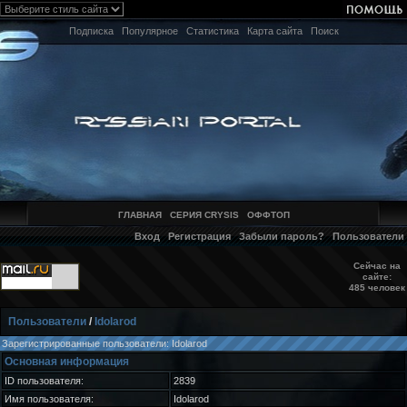
Подписка
Популярное
Статистика
Карта сайта
Поиск
ГЛАВНАЯ
СЕРИЯ CRYSIS
ОФФТОП
Вход
Регистрация
Забыли пароль?
Пользователи
Сейчас на
сайте:
485 человек
Пользователи
/
Idolarod
Зарегистрированные пользователи: Idolarod
Основная информация
ID пользователя:
2839
Имя пользователя:
Idolarod