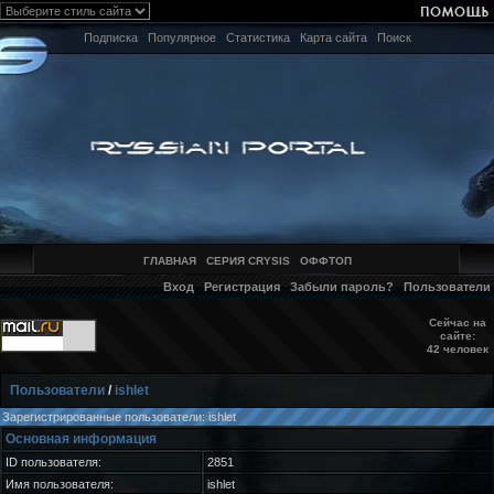
Подписка
Популярное
Статистика
Карта сайта
Поиск
ГЛАВНАЯ
СЕРИЯ CRYSIS
ОФФТОП
Вход
Регистрация
Забыли пароль?
Пользователи
Сейчас на
сайте:
42 человек
Пользователи
/
ishlet
Зарегистрированные пользователи: ishlet
Основная информация
ID пользователя:
2851
Имя пользователя:
ishlet