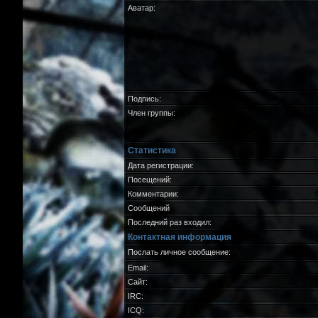
Аватар:
Подпись:
Член группы:
Статистика
Дата регистрации:
Посещений:
Комментарии:
Сообщений
Последний раз входил:
Контактная информация
Послать личное сообщение:
Email:
Сайт:
IRC:
ICQ: