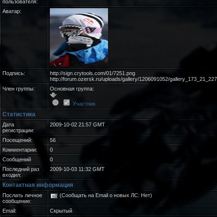
пользователя:
Аватар:
Подпись:
http://sign.crytools.com/01/7251.png
http://forum.ozersk.ru/uploads/gallery/1206091052/gallery_173_21_227
Член группы:
Основная группа:
Участник
Статистика
Дата
2009-10-02 21:57 GMT
регистрации:
Посещений:
56
Комментарии:
0
Сообщений
0
Последний раз
2009-10-03 11:32 GMT
входил:
Контактная информация
Послать личное
(Сообщать на Email о новых ЛС: Нет)
сообщение:
Email:
Скрытый