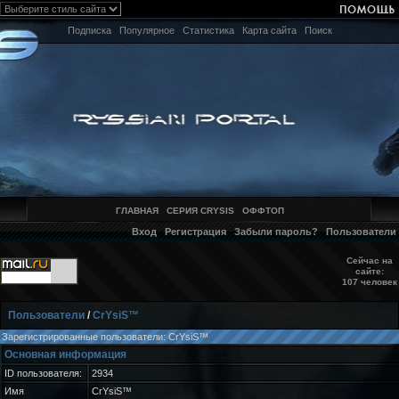
Подписка
Популярное
Статистика
Карта сайта
Поиск
ГЛАВНАЯ
СЕРИЯ CRYSIS
ОФФТОП
Вход
Регистрация
Забыли пароль?
Пользователи
Сейчас на
сайте:
107 человек
Пользователи
/
CrYsiS™
Зарегистрированные пользователи: CrYsiS™
Основная информация
ID пользователя:
2934
Имя
CrYsiS™