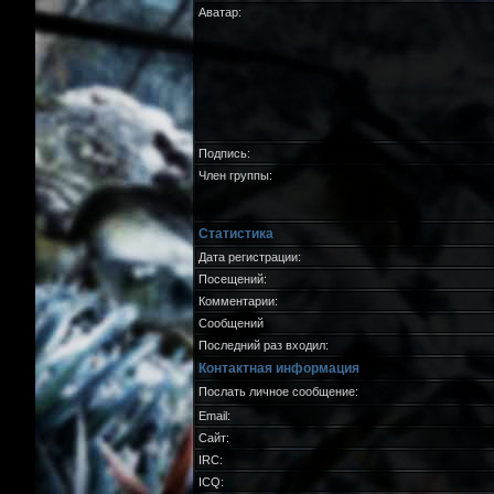
Аватар:
Подпись:
Член группы:
Статистика
Дата регистрации:
Посещений:
Комментарии:
Сообщений
Последний раз входил:
Контактная информация
Послать личное сообщение:
Email:
Сайт:
IRC:
ICQ: