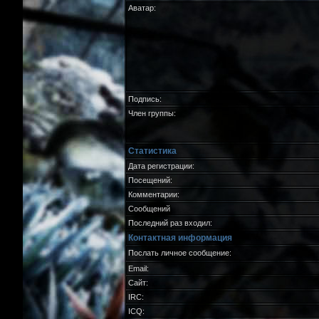
Аватар:
Подпись:
Член группы:
Статистика
Дата регистрации:
Посещений:
Комментарии:
Сообщений
Последний раз входил:
Контактная информация
Послать личное сообщение:
Email:
Сайт:
IRC:
ICQ: