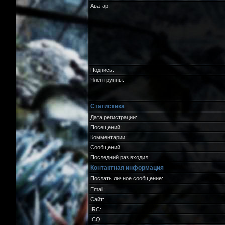
Аватар:
Подпись:
Член группы:
Статистика
Дата регистрации:
Посещений:
Комментарии:
Сообщений
Последний раз входил:
Контактная информация
Послать личное сообщение:
Email:
Сайт:
IRC:
ICQ: