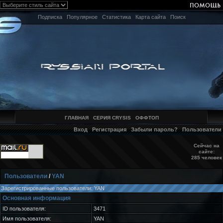
Подписка
Популярное
Статистика
Карта сайта
Поиск
ГЛАВНАЯ
СЕРИЯ CRYSIS
ОФФТОП
Вход
Регистрация
Забыли пароль?
Пользователи
Сейчас на
сайте:
285 человек
Пользователи
/
YAN
Зарегистрированные пользователи: YAN
Основная информация
ID пользователя:
3471
Имя пользователя:
YAN