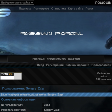
Подписка
Популярное
Статистика
Карта сайта
Поиск
ГЛАВНАЯ
СЕРИЯ CRYSIS
ОФФТОП
Вход
Регистрация
Забыли пароль?
Пользователи
Сейчас на
сайте:
167 человек
Пользователи
/
Sergey_Zalp
Зарегистрированные пользователи: Sergey_Zalp
Основная информация
ID пользователя:
3563
Имя пользователя:
Sergey_Zalp