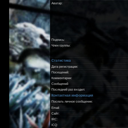
Аватар:
Подпись:
Член группы:
Статистика
Дата регистрации:
Посещений:
Комментарии:
Сообщений
Последний раз входил:
Контактная информация
Послать личное сообщение:
Email:
Сайт:
IRC:
ICQ: